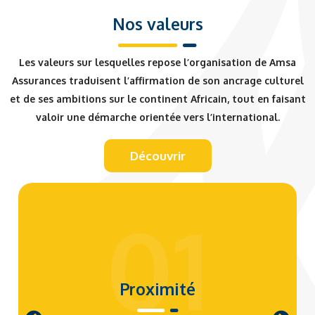
marché
ionnels
une
optimis
Nos valeurs
mondial
en
écono
és.
et sous
propos
mie
Les valeurs sur lesquelles repose l’organisation de Amsa
régional
ant une
dynami
Assurances traduisent l’affirmation de son ancrage culturel
et en
approc
que,
et de ses ambitions sur le continent Africain, tout en faisant
collabor
he
profita
valoir une démarche orientée vers l’international.
ant avec
globale
ble et
les plus
souple
l’améli
grands
et
oration
Découvrir
courtiers
évoluti
des
et
ve des
conditi
01
acteurs
risques
ons de
du
assurés
vie des
marché
.
popula
sous-
tions
régional
dans
Proximité
et
les