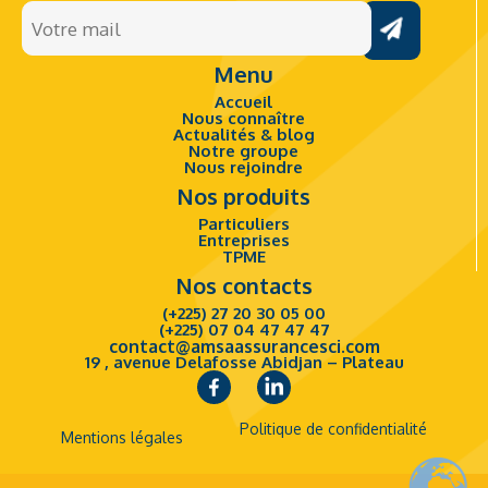
Votre
newsletter.
mail
Menu
(Nécessaire)
Accueil
Nous connaître
Actualités & blog
Notre groupe
Nous rejoindre
Nos produits
Particuliers
Entreprises
TPME
Nos contacts
(+225) 27 20 30 05 00
(+225) 07 04 47 47 47
contact@amsaassurancesci.com
19 , avenue Delafosse Abidjan – Plateau
Politique de confidentialité
Mentions légales