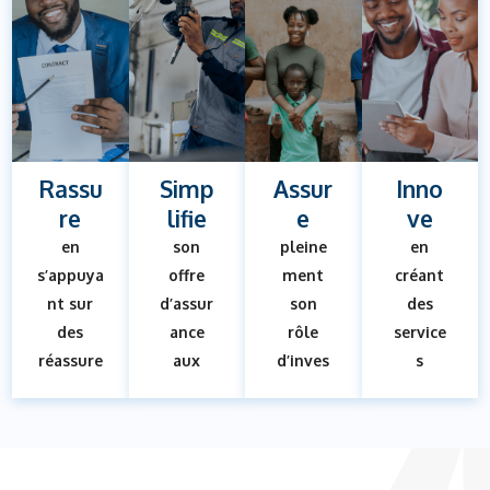
Rassu
Simp
Assur
Inno
re
lifie
e
ve
en
son
pleine
en
s’appuya
offre
ment
créant
nt sur
d’assur
son
des
des
ance
rôle
service
réassure
aux
d’inves
s
urs de
particu
tisseur
person
premier
liers et
institut
nalisés
rang sur
aux
ionnel,
à des
le
profess
pour
coûts