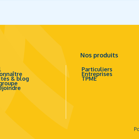
Nos produits
l
Particuliers
onnaître
Entreprises
ités & blog
TPME
groupe
ejoindre
Po