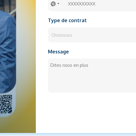
No
country
Type de contrat
selected
Message