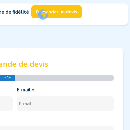
 de fidélité
Demander un devis
nde de devis
50%
E-mail
*